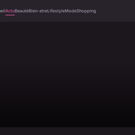
eil
Actu
Beauté
Bien-etre
Lifestyle
Mode
Shopping