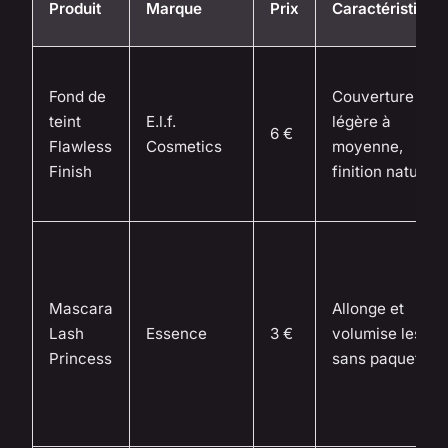
Produit
Marque
Prix
Caractéristique
Fond de
Couverture
teint
E.l.f.
légère à
6 €
Flawless
Cosmetics
moyenne,
Finish
finition naturell
Mascara
Allonge et
Lash
Essence
3 €
volumise les cil
Princess
sans paquets