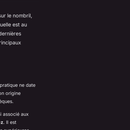
ur le nombril,
uelle est au
 dernières
principaux
pratique ne date
on origine
tèques.
si associé aux
ez
. Il est