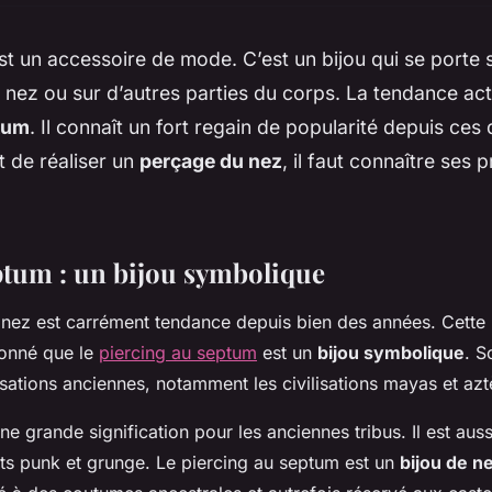
st un accessoire de mode. C’est un bijou qui se porte s
 le nez ou sur d’autres parties du corps. La tendance act
tum
. Il connaît un fort regain de popularité depuis ces
 de réaliser un
perçage du nez
, il faut connaître ses 
ptum : un bijou symbolique
e nez est carrément tendance depuis bien des années. Cette 
donné que le
piercing au septum
est un
bijou symbolique
. S
isations anciennes, notamment les civilisations mayas et az
une grande signification pour les anciennes tribus. Il est aus
s punk et grunge. Le piercing au septum est un
bijou de n