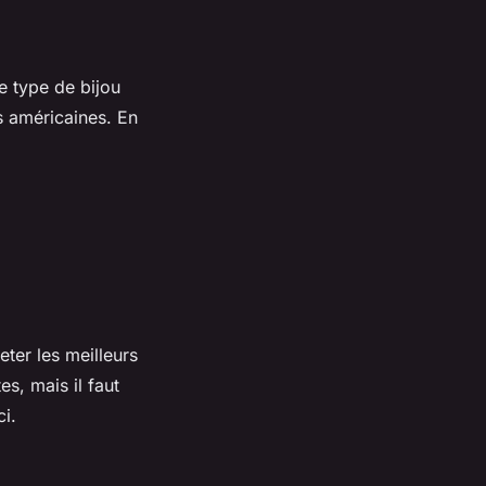
e type de bijou
s américaines. En
eter les meilleurs
s, mais il faut
ci.