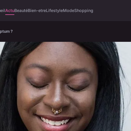
eil
Actu
Beauté
Bien-etre
Lifestyle
Mode
Shopping
eptum ?