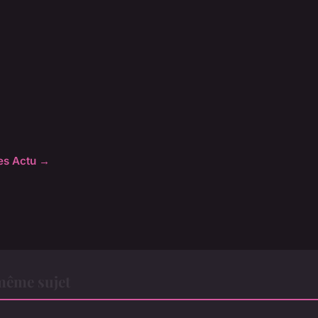
les Actu →
même sujet