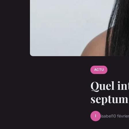
ACTU
Quel in
septum
I
isabel
10 févri