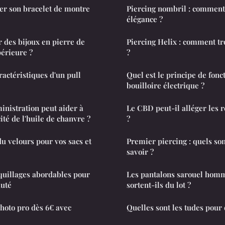
r son bracelet de montre
Piercing nombril : comment 
élégance ?
 des bijoux en pierre de
Piercing Helix : comment tro
périeure ?
?
ractéristiques d'un pull
Quel est le principe de fon
bouilloire électrique ?
nistration peut aider à
Le CBD peut-il alléger les 
ité de l'huile de chanvre ?
?
du velours pour vos sacs et
Premier piercing : quels s
savoir ?
uillages abordables pour
Les pantalons sarouel homm
auté
sortent-ils du lot ?
hoto pro dès 6€ avec
Quelles sont les tudes pour 