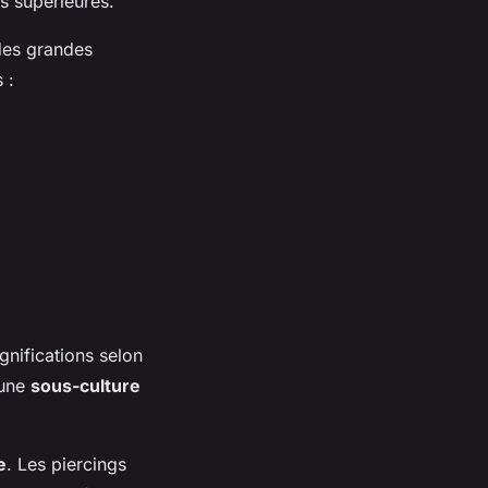
es supérieures.
 des grandes
s :
gnifications selon
 une
sous-culture
e
. Les
piercings