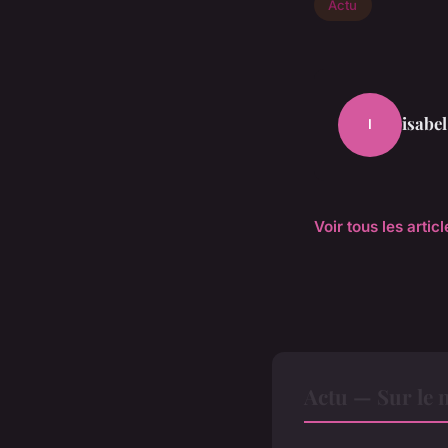
Actu
isabel
I
Voir tous les artic
Actu — Sur le 