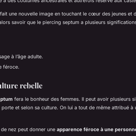
 à des coutumes ancestrales et autrefois réservé aux cast
 refait une nouvelle image en touchant le cœur des jeunes et
t alors savoir que le piercing septum a plusieurs signification
sage à l’âge adulte.
 féroce.
lture rebelle
eptum
fera le bonheur des femmes. Il peut avoir plusieurs si
 porte et selon sa culture. On lui a tout de même attribué à
u de nez peut donner une
apparence féroce à une personn