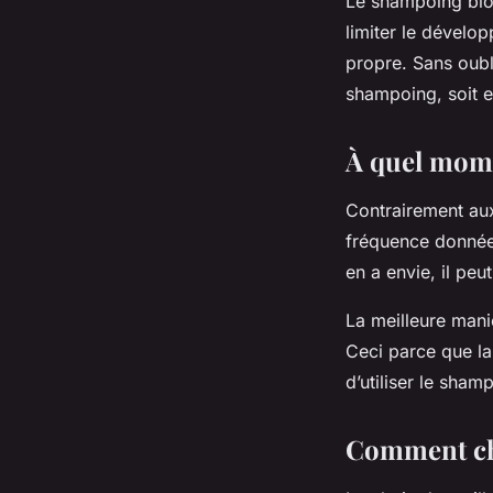
Le shampoing bio a
limiter le dévelop
propre. Sans oubli
shampoing, soit ef
À quel momen
Contrairement aux 
fréquence donnée. I
en a envie, il peu
La meilleure mani
Ceci parce que l
d’utiliser le sham
Comment cho