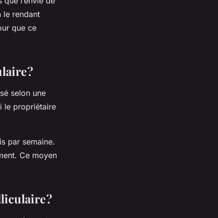
s que l’envie de
n le rendant
Pour que ce
laire ?
isé selon une
i le propriétaire
ois par semaine.
ement. Ce moyen
iculaire ?