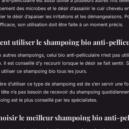
nti-pelliculaire est aussi utilisé à plusieurs autres fins telle
pement des microbes et le désir d’assainir le cuir chevelu e
er le désir d’apaiser les irritations et les démangeaisons. 
ficace, son utilisation doit être faite à un moment précis.
t utiliser le shampoing bio anti-pellicu
autres shampoings, celui bio anti-pelliculaire n’est pas util
l est conseillé d’y recourir lorsque le désir se fait sentir. S
t utiliser ce shampoing bio tous les jours.
ère d’utiliser ce type de shampoing est de s’en servir une f
a tête n’a pas besoin de recevoir du shampoing quotidienn
poing est le plus conseillé par les spécialistes.
isir le meilleur shampoing bio anti-pell