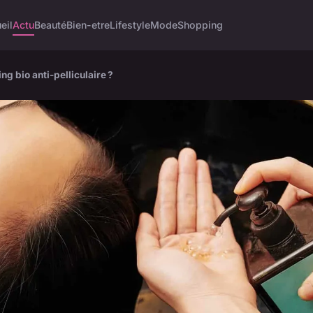
eil
Actu
Beauté
Bien-etre
Lifestyle
Mode
Shopping
g bio anti-pelliculaire ?