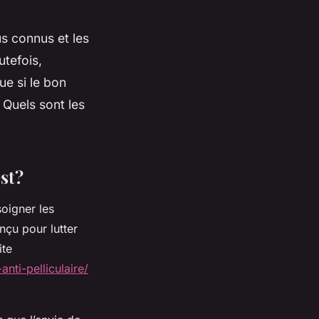
us connus et les
utefois,
e si le bon
 Quels sont les
st ?
oigner les
nçu pour lutter
ite
ti-pelliculaire/