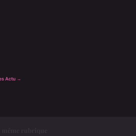
les Actu →
a même rubrique