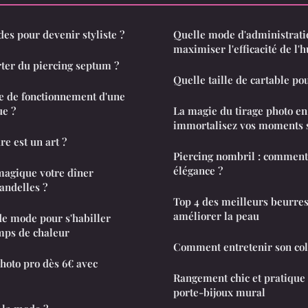
udes pour devenir styliste ?
Quelle mode d'administrati
maximiser l'efficacité de l'
rter du piercing septum ?
Quelle taille de cartable pou
pe de fonctionnement d'une
ue ?
La magie du tirage photo en 
immortalisez vos moments 
re est un art ?
Piercing nombril : comment 
élégance ?
agique votre dîner
andelles ?
Top 4 des meilleurs beurres
améliorer la peau
e mode pour s'habiller
mps de chaleur
Comment entretenir son col
hoto pro dès 6€ avec
Rangement chic et pratique 
porte-bijoux mural