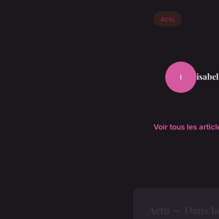
Actu
isabel
I
Voir tous les artic
Actu — Dans l