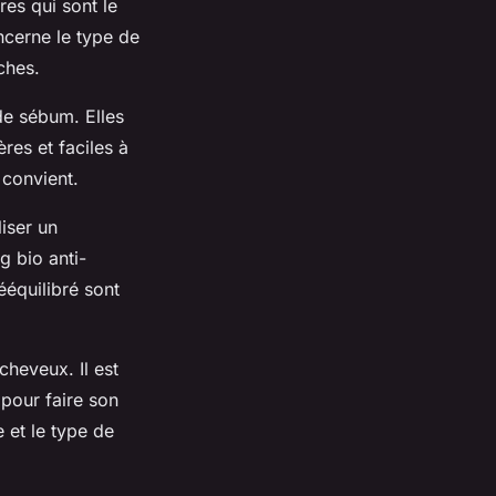
res qui sont le
ncerne le type de
èches.
de sébum. Elles
ères et faciles à
 convient.
liser un
g bio anti-
ééquilibré sont
cheveux. Il est
 pour faire son
 et le type de