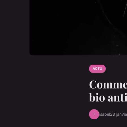
ACTU
Commen
bio anti
I
isabel
28 janvi