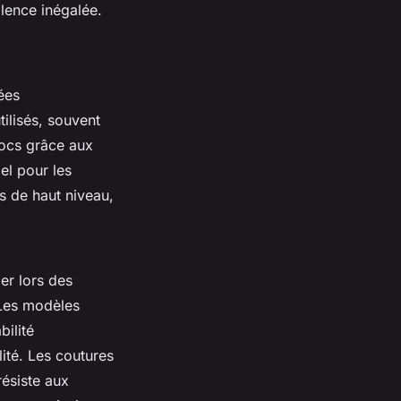
alence inégalée.
ées
ilisés, souvent
hocs grâce aux
el pour les
s de haut niveau,
er lors des
 Les modèles
bilité
lité. Les coutures
résiste aux