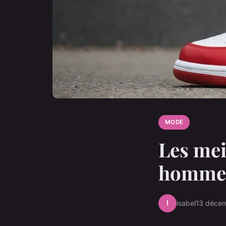
MODE
Les mei
homme :
I
isabel
13 déce