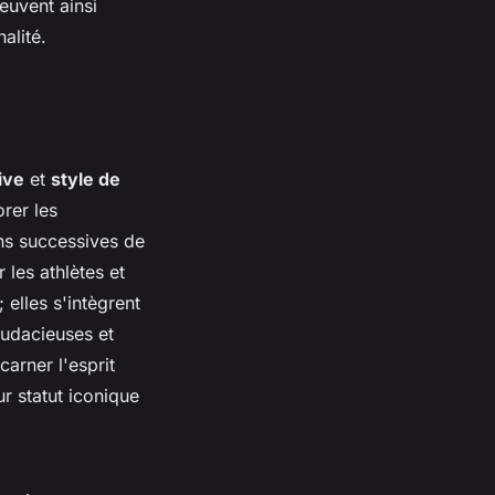
euvent ainsi
alité.
ive
et
style de
rer les
ons successives de
les athlètes et
elles s'intègrent
audacieuses et
carner l'esprit
ur statut iconique