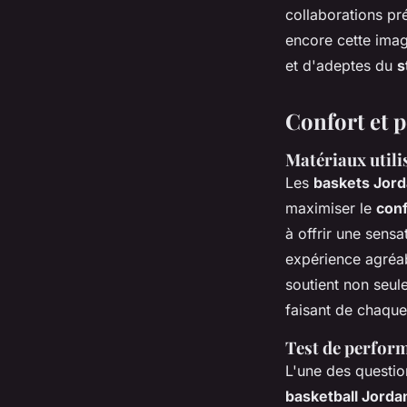
collaborations pr
encore cette imag
et d'adeptes du
s
Confort et 
Matériaux utili
Les
baskets Jor
maximiser le
conf
à offrir une sens
expérience agréab
soutient non seul
faisant de chaque
Test de perform
L'une des questio
basketball Jorda