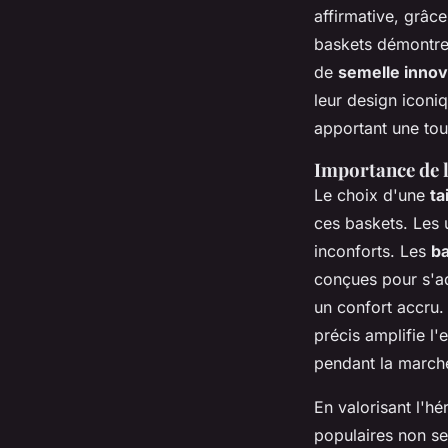
affirmative, grâc
baskets démontren
de
semelle inno
leur design iconiq
apportant une tou
Importance de l
Le choix d'une
ta
ces baskets. Les u
inconforts. Les
b
conçues pour s'ad
un confort accru.
précis amplifie l'
pendant la marche
En valorisant l'hé
populaires non s