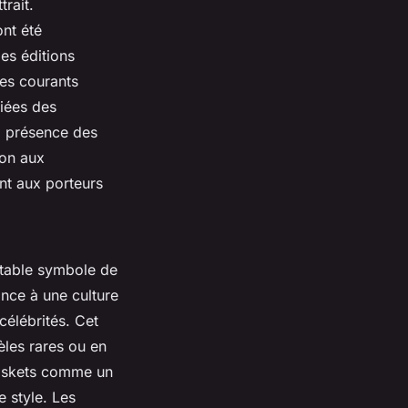
rait.
ont été
les éditions
des courants
fiées des
a présence des
ion aux
nt aux porteurs
table symbole de
nce à une culture
élébrités. Cet
èles rares ou en
 baskets comme un
e style. Les