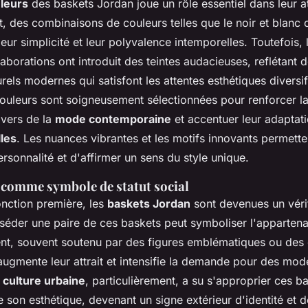
uleurs
des baskets Jordan joue un rôle essentiel dans leur att
t, des combinaisons de couleurs telles que le noir et blanc 
leur simplicité et leur polyvalence intemporelles. Toutefois, 
llaborations ont introduit des teintes audacieuses, reflétant 
turels modernes qui satisfont les attentes esthétiques diversi
 couleurs sont soigneusement sélectionnées pour renforcer l
ivers de la
mode contemporaine
et accentuer leur adaptat
les
. Les nuances vibrantes et les motifs innovants permette
rsonnalité et d'affirmer un sens du style unique.
 comme symbole de statut social
onction première, les
baskets Jordan
sont devenues un véri
séder une paire de ces baskets peut symboliser l'appartena
t, souvent soutenu par des figures emblématiques ou des c
 augmente leur attrait et intensifie la demande pour des mod
a
culture urbaine
, particulièrement, a su s'approprier ces
 son esthétique, devenant un signe extérieur d'identité et d