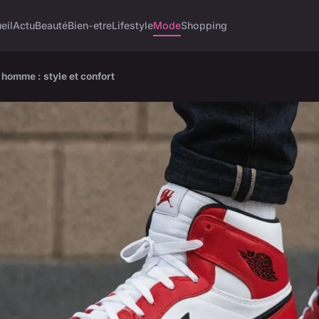
eil
Actu
Beauté
Bien-etre
Lifestyle
Mode
Shopping
homme : style et confort