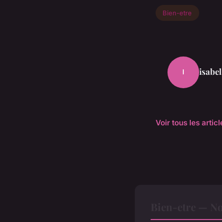
Bien-etre
isabel
I
Voir tous les artic
Bien-etre — No