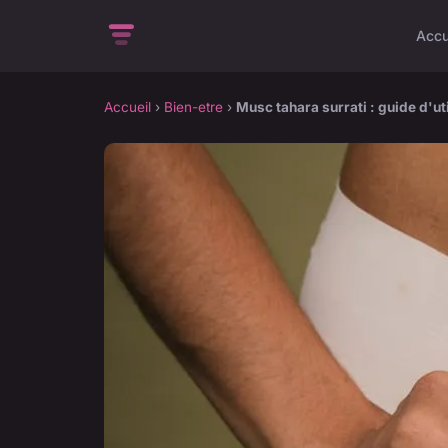
Accu
Accueil
›
Bien-etre
›
Musc tahara surrati : guide d'ut