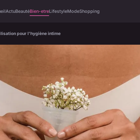
eil
Actu
Beauté
Bien-etre
Lifestyle
Mode
Shopping
ilisation pour l'hygiène intime