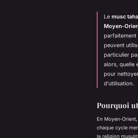
Le
musc taha
Moyen-Orien
parfaitement 
peuvent utili
particulier p
alors, quelle
pour nettoyer
d’utilisation.
Pourquoi uti
En Moyen-Orient, 
chaque cycle mens
la religion musul