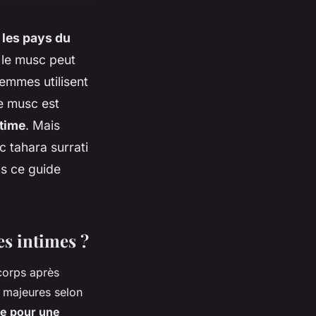
 les pays du
, le musc peut
femmes utilisent
le musc est
ntime
. Mais
c tahara surrati
ns ce guide
es intimes ?
corps après
s majeures selon
le pour une