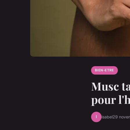
BIEN-ETRE
Musc ta
pour l'
I
isabel
29 nove