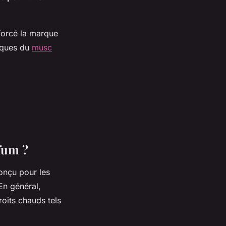
nforcé la marque
tiques du
musc
fum ?
onçu pour les
 En général,
roits chauds tels