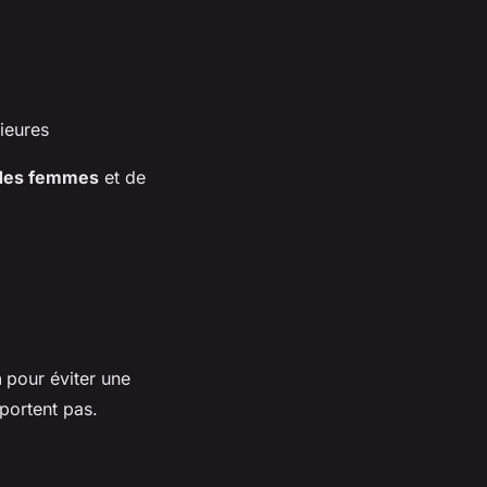
rieures
é des femmes
et de
n
pour éviter une
pportent pas.