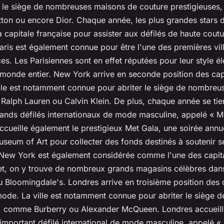
t le siège de nombreuses maisons de couture prestigieuses, 
tton ou encore Dior. Chaque année, les plus grandes stars 
 capitale française pour assister aux défilés de haute coutur
. Paris est également connue pour être l'une des premières vil
s. Les Parisiennes sont en effet réputées pour leur style él
 monde entier. New York arrive en seconde position des cap
lle est notamment connue pour abriter le siège de nombreu
alph Lauren ou Calvin Klein. De plus, chaque année se ti
rands défilés internationaux de mode masculine, appelé « M
accueille également le prestigieux Met Gala, une soirée annu
useum of Art pour collecter des fonds destinés à soutenir ses
e New York est également considérée comme l'une des capit
et, on y trouve de nombreux grands magasins célèbres dans
loomingdale's. Londres arrive en troisième position des 
ode. La ville est notamment connue pour abriter le siège 
 comme Burberry ou Alexander McQueen. Londres accueill
mportant défilé international de mode masculine, appelé 