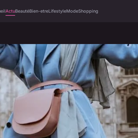
eil
Actu
Beauté
Bien-etre
Lifestyle
Mode
Shopping