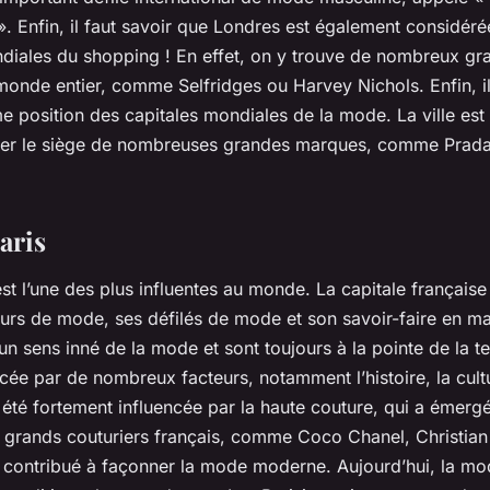
». Enfin, il faut savoir que Londres est également considé
ndiales du shopping ! En effet, on y trouve de nombreux g
monde entier, comme Selfridges ou Harvey Nichols. Enfin, il
me position des capitales mondiales de la mode. La ville es
ter le siège de nombreuses grandes marques, comme Prada
aris
st l’une des plus influentes au monde. La capitale français
urs de mode, ses défilés de mode et son savoir-faire en mat
 un sens inné de la mode et sont toujours à la pointe de la
ncée par de nombreux facteurs, notamment l’histoire, la cultu
été fortement influencée par la haute couture, qui a émerg
 grands couturiers français, comme Coco Chanel, Christian
t contribué à façonner la mode moderne. Aujourd’hui, la mod