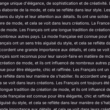
ange unique d'élégance, de sophistication et de créativité. 
 élaborée de la mode, et cela se reflète dans leur style. Le
ens du style et leur attention aux détails. Ils ont une solide
ère de mode, et cela se voit dans leurs créations. La France
 de mode. Les Français ont une longue tradition de création
nombreux autres pays. La mode française est connue pour ê
rançais ont un sens très aiguisé du style, et cela se reflète 
 accordent une grande importance aux détails, et cela se voit
ançais sont reconnus pour leur savoir-faire en matière de mo
e création de mode, et ils ont influencé de nombreux autres
ue pour être élégante, chic et raffinée. Les Français ont un 
se reflète dans leur manière de s'habiller. Ils accordent un
la se voit dans leurs créations. Les Français ont toujours été
 longue tradition de création de mode, et ils ont influencé
ode française est connue pour être élégante, chic et raffiné
iguisé du style, et cela se reflète dans leur manière de s'habil
nde importance aux détails, et cela se voit dans leurs créat