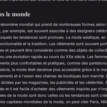
ns le monde
hénomène mondial qui prend de nombreuses formes selon le
 par exemple, est souvent associée à des designers célèbr
xquels les tendances sont promues. La mode asiatique, en 
onctionnalité et la tradition. Les vêtements sont souvent po
les et peuvent être considérés comme des objets de collec
nnu une évolution rapide au cours du XXe siècle. Les fem
ments plus confortables et pratiques, comme des pantalons
 siècle, la mode était devenue plus accessible grâce à la mas
tements et à l'essor des chaines de boutiques bon marché.
dictées par les magazines, les publicités et les célébrités. 
e et il est facile d'acheter des vêtements inspirés par n'im
tales de la mode sont donc celles où les tendances sont cré
ales capitales mondiales de la mode, on peut citer Paris, Mi