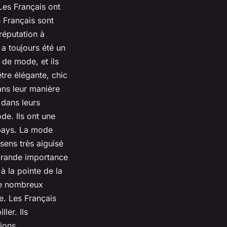
Les Français ont
s Français sont
 réputation à
 a toujours été un
 de mode, et ils
tre élégante, chic
dans leur manière
 dans leurs
de. Ils ont une
 pays. La mode
sens très aiguisé
e grande importance
 à la pointe de la
 de nombreux
e. Les Français
ler. Ils
ions.