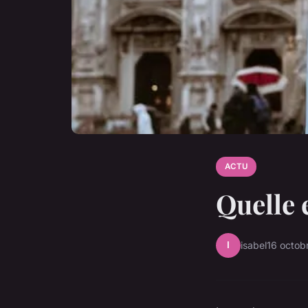
ACTU
Quelle 
I
isabel
16 octob