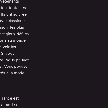
s vêtements
à leur look. Les
Ils ont su créer
tyle classique.
son, les plus
stigieux défilés.
tions au monde
 voir les
 Si vous
ire. Vous pouvez
is. Vous pouvez
rés à la mode.
France est
 La mode en