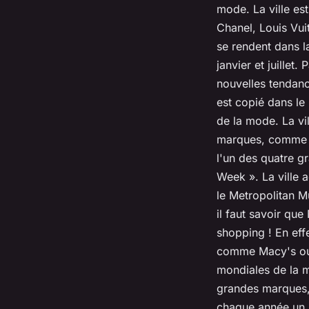
mode. La ville es
Chanel, Louis Vui
se rendent dans la
janvier et juillet
nouvelles tendance
est copié dans le
de la mode. La vi
marques, comme R
l'un des quatre g
Week ». La ville 
le Metropolitan M
il faut savoir qu
shopping ! En eff
comme Macy's ou B
mondiales de la m
grandes marques,
chaque année un i