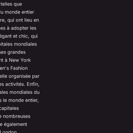
telles que
du monde entier
e, qui ont lieu en
les à adopter les
égant et chic, qui
itales mondiales
ses grandes
ent à New York
en's Fashion
elle organisée par
 activités. Enfin,
ales mondiales du
 le monde entier,
capitales
de nombreuses
e également
« London