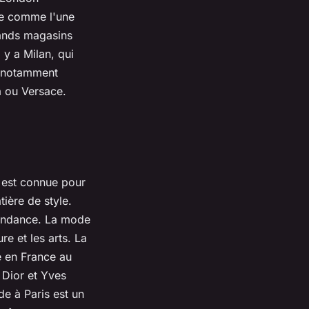
rée comme l'une
rands magasins
 y a Milan, qui
t notamment
 ou Versace.
e est connue pour
ière de style.
 tendance. La mode
re et les arts. La
é en France au
 Dior et Yves
e à Paris est un