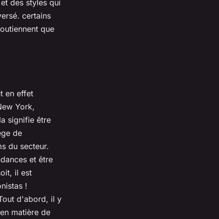
et des styles qui
ersé. certains
soutiennent que
t en effet
New York,
a signifie être
ège de
s du secteur.
ndances et être
t, il est
nistas !
out d'abord, il y
 en matière de