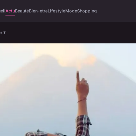
eil
Actu
Beauté
Bien-etre
Lifestyle
Mode
Shopping
r ?