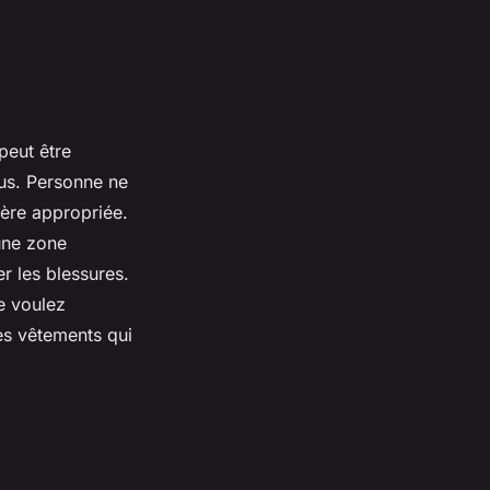
peut être
us. Personne ne
ière appropriée.
 une zone
er les blessures.
e voulez
es vêtements qui