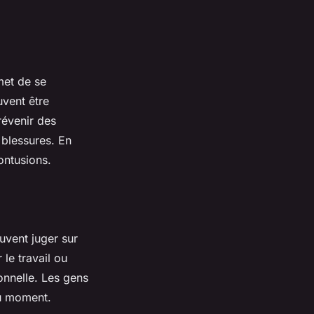
rmet de se
uvent être
révenir des
 blessures. En
ontusions.
uvent juger sur
 le travail ou
onnelle. Les gens
du moment.