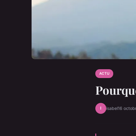
ACTU
Pourquo
I
isabel
16 octob