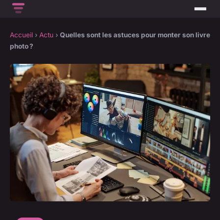
Accueil
›
Actu
›
Quelles sont les astuces pour monter son livre
photo ?