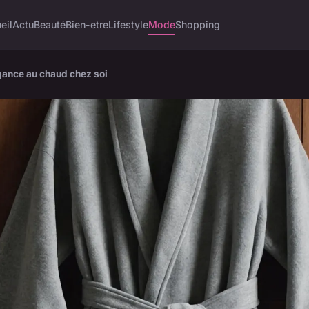
eil
Actu
Beauté
Bien-etre
Lifestyle
Mode
Shopping
gance au chaud chez soi