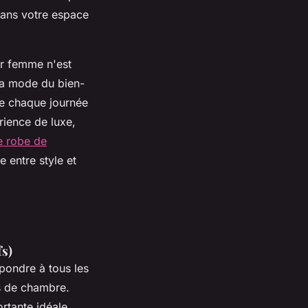
dans votre espace
ur femme n'est
la mode du bien-
de chaque journée
rience de luxe,
e robe de
e entre style et
fs)
pondre à tous les
es de chambre.
rtante idéale