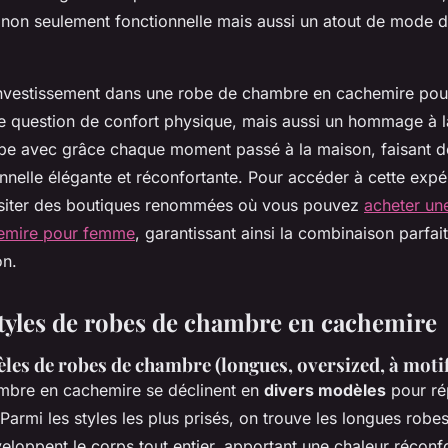
non seulement fonctionnelle mais aussi un atout de mode 
'investissement dans une robe de chambre en cachemire po
e question de confort physique, mais aussi un hommage à 
oppe avec grâce chaque moment passé à la maison, faisant 
onnelle élégante et réconfortante. Pour accéder à cette expé
visiter des boutiques renommées où vous pouvez
acheter un
emire pour femme
, garantissant ainsi la combinaison parfait
on.
 styles de robes de chambre en cachemire
les de robes de chambre (longues, oversized, à moti
mbre en cachemire se déclinent en
divers modèles
pour ré
 Parmi les styles les plus prisés, on trouve les longues rob
eloppent le corps tout entier, apportant une chaleur réconfo