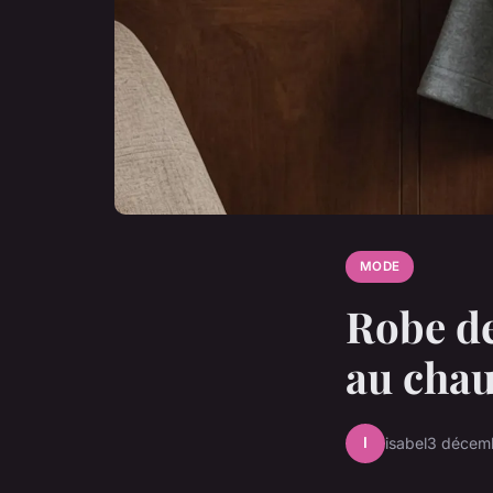
MODE
Robe de
au chau
I
isabel
3 décem