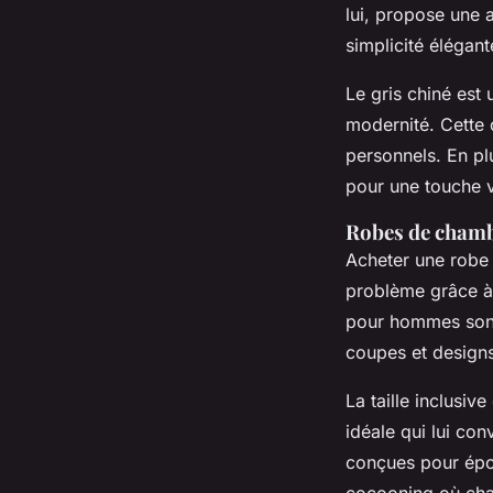
lui, propose une 
simplicité élégant
Le gris chiné est 
modernité. Cette 
personnels. En pl
pour une touche v
Robes de chambr
Acheter une rob
problème grâce à 
pour hommes sont
coupes et designs 
La taille inclusiv
idéale qui lui co
conçues pour épou
cocooning où chac