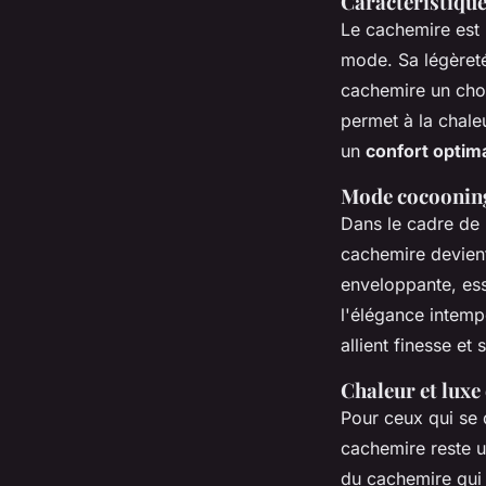
Caractéristique
Le cachemire est 
mode. Sa légèreté
cachemire un choix
permet à la chaleu
un
confort optima
Mode cocooning
Dans le cadre de 
cachemire devient
enveloppante, ess
l'élégance intem
allient finesse et
Chaleur et lux
Pour ceux qui se 
cachemire reste un
du cachemire qui 