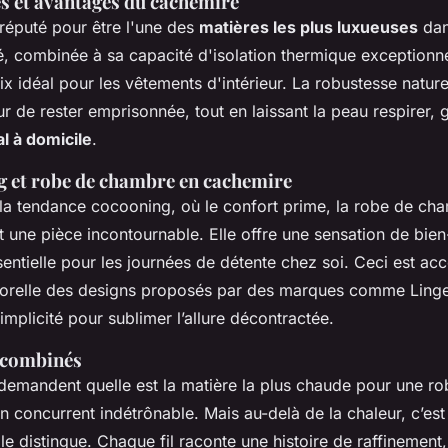
s et avantages du cachemire
réputé pour être l'une des
matières les plus luxueuses
dan
, combinée à sa capacité d'isolation thermique exceptionnel
 idéal pour les vêtements d'intérieur. La robustesse naturel
r de rester emprisonnée, tout en laissant la peau respirer, g
l à domicile
.
 et robe de chambre en cachemire
la tendance cocooning, où le confort prime, la robe de ch
 une pièce incontournable. Elle offre une sensation de bien
entielle pour les journées de détente chez soi. Ceci est ac
porelle des designs proposés par des marques comme Linger
 simplicité pour sublimer l’allure décontractée.
e combinés
demandent quelle est la matière la plus chaude pour une r
 concurrent indétrônable. Mais au-delà de la chaleur, c’est 
le distingue. Chaque fil raconte une histoire de raffinemen