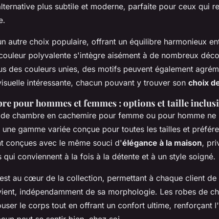
alternative plus subtile et moderne, parfaite pour ceux qui 
e.
un autre choix populaire, offrant un équilibre harmonieux ent
couleur polyvalente s'intègre aisément à de nombreux décor
us des couleurs unies, des motifs peuvent également agrém
isuelle intéressante, chacun pouvant y trouver son
choix d
e pour hommes et femmes : options et taille inclus
e de chambre en cachemire pour femme ou pour homme ne
une gamme variée conçue pour toutes les tailles et préfér
 conçues avec le même souci d'
élégance à la maison
, pri
qui conviennent à la fois à la détente et à un style soigné.
e est au cœur de la collection, permettant à chaque client de
nvient, indépendamment de sa morphologie. Les robes de ch
ser le corps tout en offrant un confort ultime, renforçant 
un peut se sentir bien, chez soi.